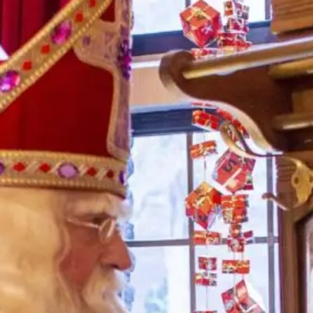
Veiligheid vindt Sinterklaas van het grootste
belang. Daarom zoeken we mensen die kunnen
helpen
als er weer een Piet te wild heeft gedaan
of als er iemand misselijk is van teveel
pepernoten.. We hopen eigenlijk dat alles goed
gaat en je niks hoeft te doen. Maar, mocht er
toch iets gebeuren, dan hebben we jou er graag
bij.