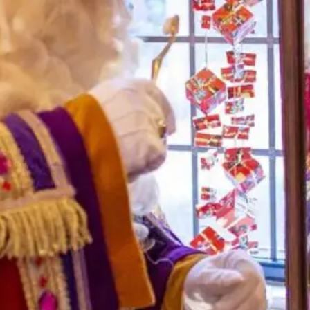
Voorwaarden
Lorem ipsum dolor sit amet, consectetur
adipiscing elit, sed do eiusmod tempor
incididunt ut labore et dolore magna aliqua. Ut
enim ad minim veniam, quis nostrud exercitation
ullamco laboris nisi ut aliquip ex ea commodo
consequat.