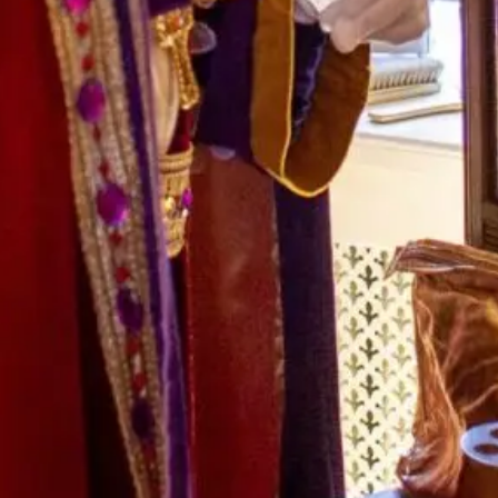
Goed om te weten
Lorem ipsum dolor sit amet, consectetur
adipiscing elit, sed do eiusmod tempor
incididunt ut labore et dolore magna aliqua. Ut
enim ad minim veniam, quis nostrud exercitation
ullamco laboris nisi ut aliquip ex ea commodo
consequat.
Lorem ipsum dolor sit
amet