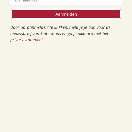
De Smulwinkel
De Knutselclub
Aanmelden
De Sint Express
Door op ‘aanmelden’ te klikken, meld je je aan voor de
Entertainment
nieuwsbrief van Sinterklaas en ga je akkoord met het
privacy statement
.
Bezoek het Kasteel
Vrijwilligers
Toegangsprijzen
Vrijwilliger worden?
Lotingsronde
Inlog vrijwilligers
Schoolreis
Vrijwilligers aan het woord
Vier December
Groepsarrangement
Openingstijden
Toegankelijkheid
Route en parkeren
Veelgestelde vragen