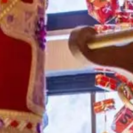
betoveren
Het Kasteel van Sinterklaas in Helmond is een
adembenemende plek, hoe jong of oud je ook
bent. De magie begint al op het plein vóór het
middeleeuwse Kasteel. Hier ademt alles de
sfeer van het sinterklaasfeest. Ben je eenmaal
binnen, dan stap je zo in een wonderlijke
wereld, vol prachtig ingerichte kamers.
Sinterklaas en zijn pieten nemen je graag mee
door het Kasteel en laten je alles zien. Een
bezoek aan Het Kasteel van Sinterklaas is
meer dan de moeite waard. Ieder kind, maar
ook de papa’s, mama’s, opa’s en oma’s,
stappen met hun grootste glimlach naar
buiten. En Sint en zijn pieten? Die glunderen
even hard mee.