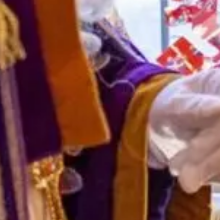
Nieuw: het boek Sinterklaas en de
Pakjeskaravaan
Er is iets heel bijzonders verschenen in het land
van Sinterklaas. Het splinternieuwe boek
Sinterklaas en de Pakjeskaravaan ligt in de
Smulwinkel. Een modern en
Lees verder »