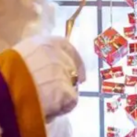
Gelukkig hebben we de foto´s nog
Piet Paparazzi is dit jaar erg druk geweest en
heeft heel veel mooie momenten op de
gevoelige plaat vastgelegd. Misschien jou ook
wel! Kijk maar
Lees verder »