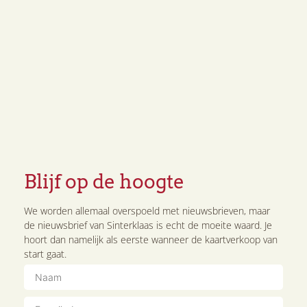
De Knutselclub van Sinterklaas
Op het voorterrein heeft Sinterklaas ook een
Blijf op de hoogte
echte knutselclub waar kinderen vanaf 4 jaar
gezellig een uurtje onder begeleiding kunnen
komen knutselen. Een kaartje kost € 2,50 en is
We worden allemaal overspoeld met nieuwsbrieven, maar
de nieuwsbrief van Sinterklaas is echt de moeite waard. Je
verkrijgbaar via de webshop en als het kasteel
hoort dan namelijk als eerste wanneer de kaartverkoop van
geopend is ook aan de kassa.
start gaat.
Lees verder