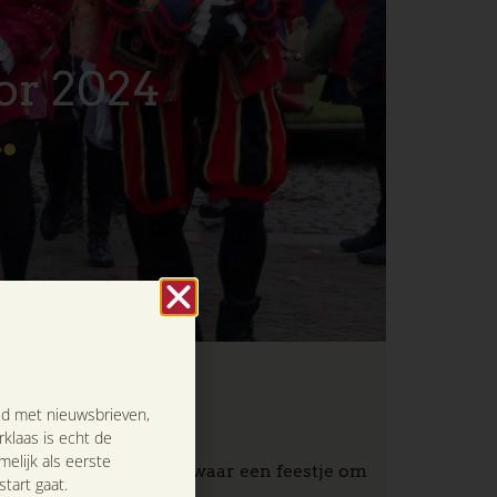
oor 2024
d met nieuwsbrieven,
rklaas is echt de
elijk als eerste
klaas. Het is werkelijk waar een feestje om
tart gaat.