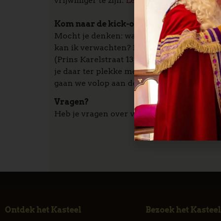
vrijwilliger te zijn.
Lees hier
de enthousiaste
Kom naar de kick-off bijeenkomst 19 sep
Mocht je denken: wat houdt dat eigenlijk i
kan ik verwachten? Bof jij even, want op
do
(Prins Karelstraat 131 in Helmond). Daar hoe
je daar ter plekke meteen inschrijven. Mak
gaan we volop aan de slag met de planning
Vragen?
Heb je vragen over vrijwilligerswerk voor
Ontdek het Kasteel
Bezoek het Kasteel