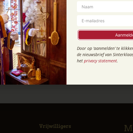
 verhalen van Louis, Ryan en Sjef. Ben jij er dit jaar ook 
tember
n, vrijwilliger voor Het Kasteel van Sinterklaas? Wat moe
nderdag 19 september om 19.30 uur
ben je van harte we
Aanmeld
f je je niet voor aan te melden, je loopt gewoon gezellig 
kelijker kunnen we het niet maken. Inschrijven als vrijw
Door op ‘aanmelden’ te klikken
.
de nieuwsbrief van Sinterklaa
het
privacy statement
.
 Het Kasteel van Sinterklaas? Mail dan naar
planning@sin
Mi
Vrijwilligers