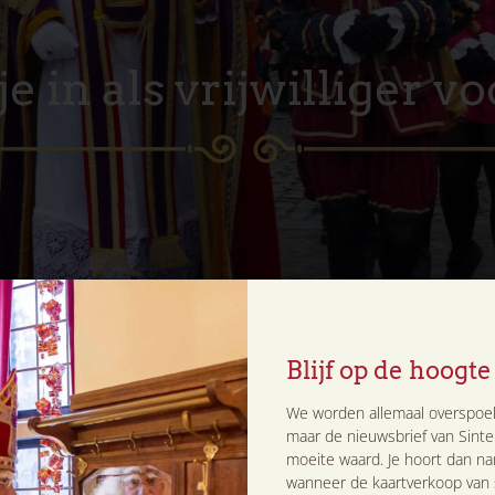
je in als vrijwilliger v
Blijf op de hoogte
We worden allemaal overspoel
maar de nieuwsbrief van Sinte
moeite waard. Je hoort dan nam
or het mooiste event van het jaar, Het Kasteel van Sinter
wanneer de kaartverkoop van s