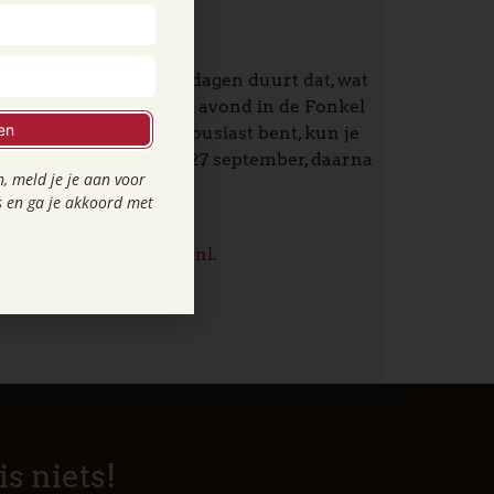
(weer) bij?
t ik dan doen, hoeveel dagen duurt dat, wat
lkom bij de informatie avond in de Fonkel
en
binnen. En: als je enthousiast bent, kun je
illiger kan tot en met 27 september, daarna
, meld je je aan voor
s en ga je akkoord met
terklaasstadhelmond.nl
.
s niets!