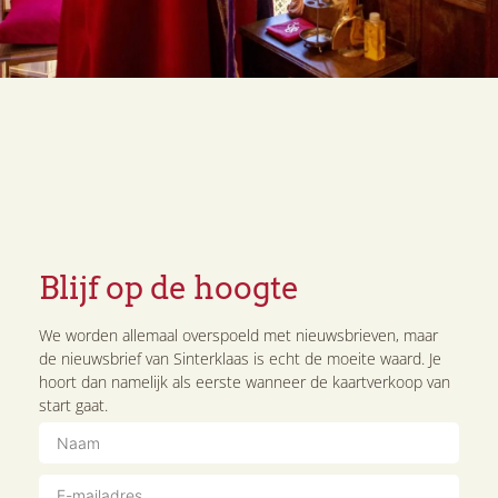
Groepsarrangement
Openingstijden
Toegankelijkheid
Route en parkeren
Veelgestelde vragen
Mis niets!
Blijf op de hoogte van het laatste Sinterklaasnieuws
en mis niets meer!
Blijf op de hoogte
We worden allemaal overspoeld met nieuwsbrieven, maar
de nieuwsbrief van Sinterklaas is echt de moeite waard. Je
hoort dan namelijk als eerste wanneer de kaartverkoop van
start gaat.
Aanmelden