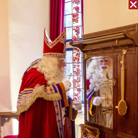
Ontdek het Kasteel
De kamers
Plattegrond
Het Theater
De Smulwinkel
De Knutselclub
De Sint Express
Entertainment
Bezoek het Kasteel
Vrijwilligers
Toegangsprijzen
Vrijwilliger worden?
Lotingsronde
Inlog vrijwilligers
Schoolreis
Vrijwilligers aan het woord
Vier December